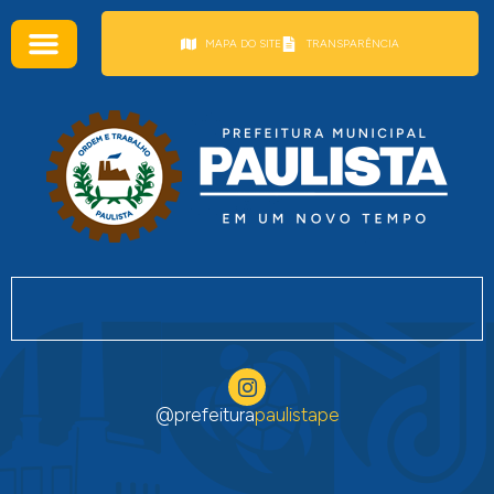
conteúdo
MAPA DO SITE
TRANSPARÊNCIA
@prefeitura
paulistape