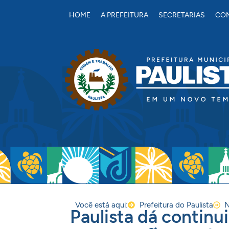
conteúdo
HOME
A PREFEITURA
SECRETARIAS
CON
Você está aqui:
Prefeitura do Paulista
N
Paulista dá contin