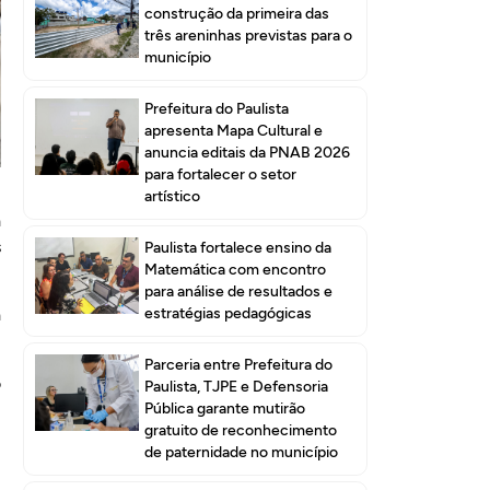
construção da primeira das
três areninhas previstas para o
município
Prefeitura do Paulista
apresenta Mapa Cultural e
anuncia editais da PNAB 2026
para fortalecer o setor
artístico
a
s
Paulista fortalece ensino da
Matemática com encontro
para análise de resultados e
estratégias pedagógicas
a
Parceria entre Prefeitura do
o
Paulista, TJPE e Defensoria
Pública garante mutirão
gratuito de reconhecimento
m
de paternidade no município