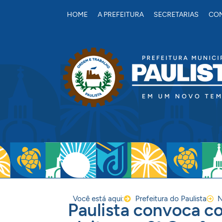
conteúdo
HOME
A PREFEITURA
SECRETARIAS
CON
Você está aqui:
Prefeitura do Paulista
N
Paulista convoca c