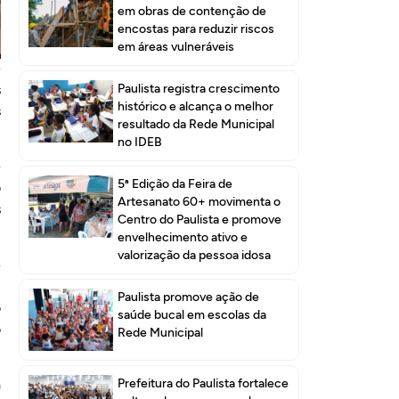
em obras de contenção de
encostas para reduzir riscos
em áreas vulneráveis
e
s
Paulista registra crescimento
histórico e alcança o melhor
s
resultado da Rede Municipal
no IDEB
e
5ª Edição da Feira de
o
Artesanato 60+ movimenta o
s
Centro do Paulista e promove
envelhecimento ativo e
valorização da pessoa idosa
e
l
Paulista promove ação de
o
saúde bucal em escolas da
o
Rede Municipal
Prefeitura do Paulista fortalece
à