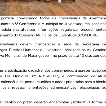
 portaria convocando todos os conselheiros da juventud
 durante a 3ª Conferência Municipal de Juventude, realizada no
ida visa atualizar informações, regularizar procedimento
cionamento do Conselho Municipal de Juventude (COMJUVE).
selheiros devem comparecer à sede da Secretaria d
ogas, Direitos Humanos e Juventude, localizada na Av. Gerald
ivo Municipal de Maranguape I, no prazo de até 10 dias corrido
s a atualização cadastral dos conselheiros, a apresentação d
na Lei Municipal nº 4.015/2007, a confirmação da atua
endário de posse, reuniões e ações prioritárias para o biêni
ara repassar orientações administrativas relacionadas a
 dentro do prazo deverão encaminhar justificativa formal 