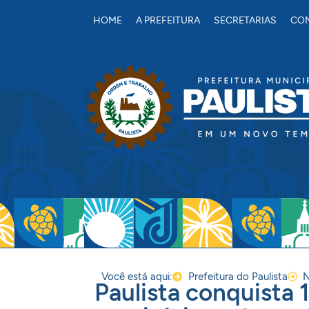
conteúdo
HOME
A PREFEITURA
SECRETARIAS
CON
Você está aqui:
Prefeitura do Paulista
N
Paulista conquista 1