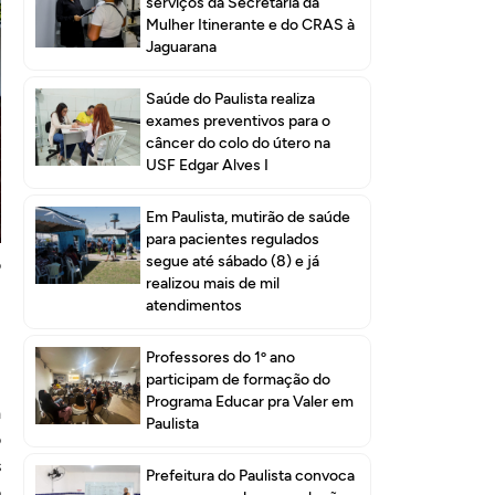
serviços da Secretaria da
Mulher Itinerante e do CRAS à
Jaguarana
Saúde do Paulista realiza
exames preventivos para o
câncer do colo do útero na
USF Edgar Alves I
a
Em Paulista, mutirão de saúde
o
para pacientes regulados
segue até sábado (8) e já
o
realizou mais de mil
u
atendimentos
,
Professores do 1º ano
participam de formação do
,
Programa Educar pra Valer em
a
Paulista
o
s
Prefeitura do Paulista convoca
o