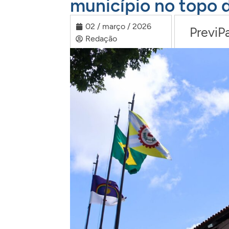
município no topo d
02 / março / 2026
PreviPa
Redação