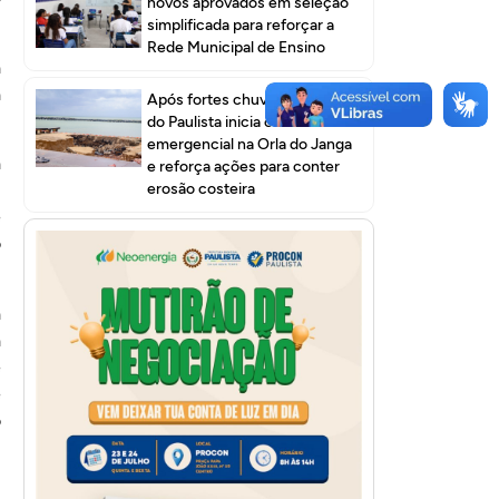
novos aprovados em seleção
simplificada para reforçar a
Rede Municipal de Ensino
a
a
Após fortes chuvas, Prefeitura
do Paulista inicia obra
emergencial na Orla do Janga
a
e reforça ações para conter
erosão costeira
l
e
o
a
a
e
e
o