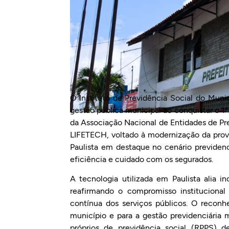
O Instituto de Previdência Social do Munic
gestão pública municipal ao conquistar o 1
da Associação Nacional de Entidades de P
LIFETECH, voltado à modernização da prova
Paulista em destaque no cenário previdenc
eficiência e cuidado com os segurados.
A tecnologia utilizada em Paulista alia i
reafirmando o compromisso institucional
contínua dos serviços públicos. O reconh
município e para a gestão previdenciária mu
próprios de previdência social (RPPS) 