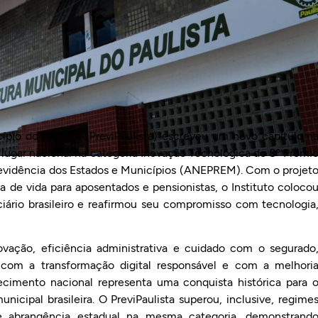
ípio do Paulista (PreviPaulista) escreveu um novo capítulo n
º lugar nacional na categoria Inovação Tecnológica do 8º Prêmi
revidência dos Estados e Municípios (ANEPREM). Com o projet
 de vida para aposentados e pensionistas, o Instituto coloco
iário brasileiro e reafirmou seu compromisso com tecnologia
novação, eficiência administrativa e cuidado com o segurado
 com a transformação digital responsável e com a melhori
ecimento nacional representa uma conquista histórica para 
nicipal brasileira. O PreviPaulista superou, inclusive, regime
de abrangência estadual na mesma categoria, demonstrand