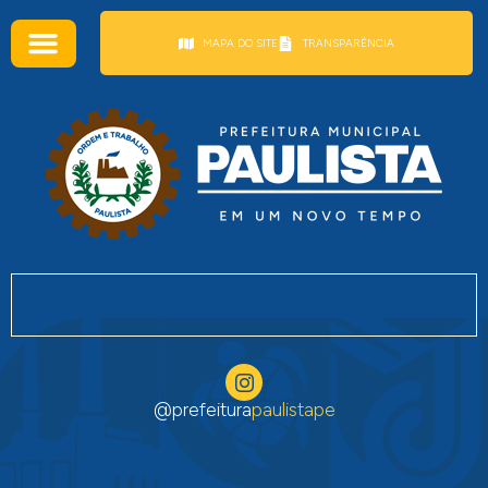
conteúdo
MAPA DO SITE
TRANSPARÊNCIA
@prefeitura
paulistape