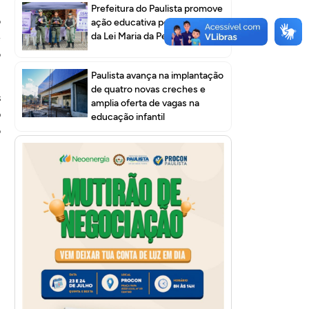
Prefeitura do Paulista promove
o
ação educativa pelos 20 anos
da Lei Maria da Penha
e
o
Paulista avança na implantação
de quatro novas creches e
s
amplia oferta de vagas na
b
educação infantil
o