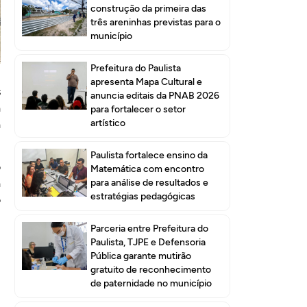
construção da primeira das
três areninhas previstas para o
município
Prefeitura do Paulista
apresenta Mapa Cultural e
s
anuncia editais da PNAB 2026
a
para fortalecer o setor
artístico
a
Paulista fortalece ensino da
o
Matemática com encontro
para análise de resultados e
a
estratégias pedagógicas
o
Parceria entre Prefeitura do
l
Paulista, TJPE e Defensoria
Pública garante mutirão
gratuito de reconhecimento
de paternidade no município
m