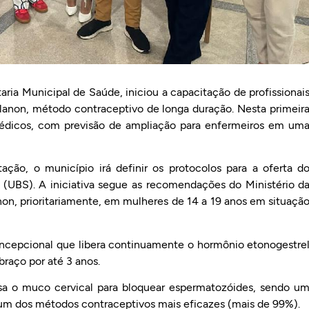
taria Municipal de Saúde, iniciou a capacitação de profissionai
lanon, método contraceptivo de longa duração. Nesta primeir
médicos, com previsão de ampliação para enfermeiros em um
ção, o município irá definir os protocolos para a oferta d
 (UBS). A iniciativa segue as recomendações do Ministério d
on, prioritariamente, em mulheres de 14 a 19 anos em situaçã
cepcional que libera continuamente o hormônio etonogestre
braço por até 3 anos.
a o muco cervical para bloquear espermatozóides, sendo u
 um dos métodos contraceptivos mais eficazes (mais de 99%).