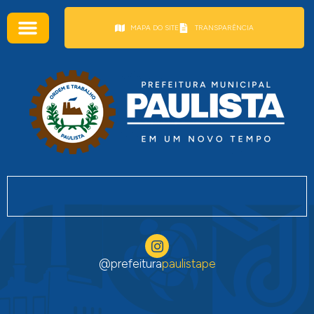
conteúdo
MAPA DO SITE
TRANSPARÊNCIA
@prefeitura
paulistape