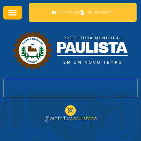
conteúdo
MAPA DO SITE
TRANSPARÊNCIA
@prefeitura
paulistape