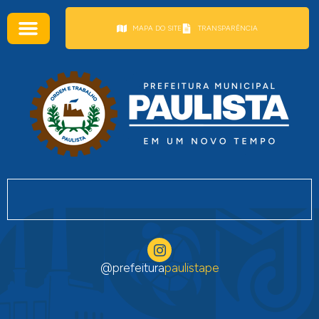
conteúdo
MAPA DO SITE
TRANSPARÊNCIA
@prefeitura
paulistape