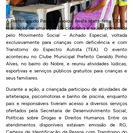
A Prefeitura do Paulista apoiou, nesta sexta-feira (30), a
realização de uma ação de cidadania e saúde promovida
pelo Movimento Social – Achado Especial, voltada
exclusivamente para crianças com deficiência e com
Transtorno do Espectro Autista (TEA). O evento
aconteceu no Clube Municipal Prefeito Geraldo Pinho
Alves, no bairro do Nobre, e reuniu atividades lúdicas,
esportivas e serviços públicos gratuitos para crianças e
seus familiares.
Durante a ação, a criançada participou de atividades de
arteterapia, psicomotoras e banho de piscina, enquanto
pais e responsáveis tiveram acesso a diversos serviços
ofertados pela Secretaria de Desenvolvimento Social,
Políticas sobre Drogas e Direitos Humanos. Entre os
atendimentos disponíveis estavam emissão de RG,
Carteira de Identificação da Pessoa com Transtorno do