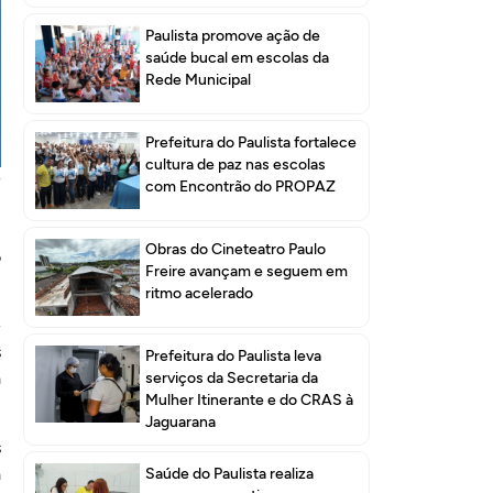
Paulista promove ação de
saúde bucal em escolas da
Rede Municipal
Prefeitura do Paulista fortalece
cultura de paz nas escolas
e
com Encontrão do PROPAZ
,
m
Obras do Cineteatro Paulo
o
Freire avançam e seguem em
ritmo acelerado
e
s
Prefeitura do Paulista leva
a
serviços da Secretaria da
Mulher Itinerante e do CRAS à
Jaguarana
s
a
Saúde do Paulista realiza