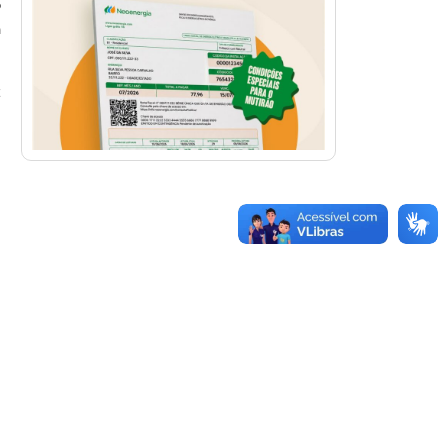
o
a
z