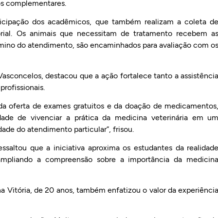
cos complementares.
icipação dos acadêmicos, que também realizam a coleta d
torial. Os animais que necessitam de tratamento recebem a
rmino do atendimento, são encaminhados para avaliação com o
asconcelos, destacou que a ação fortalece tanto a assistênci
rofissionais.
 da oferta de exames gratuitos e da doação de medicamentos
ade de vivenciar a prática da medicina veterinária em u
ade do atendimento particular”, frisou.
ssaltou que a iniciativa aproxima os estudantes da realidad
ampliando a compreensão sobre a importância da medicin
a Vitória, de 20 anos, também enfatizou o valor da experiênci