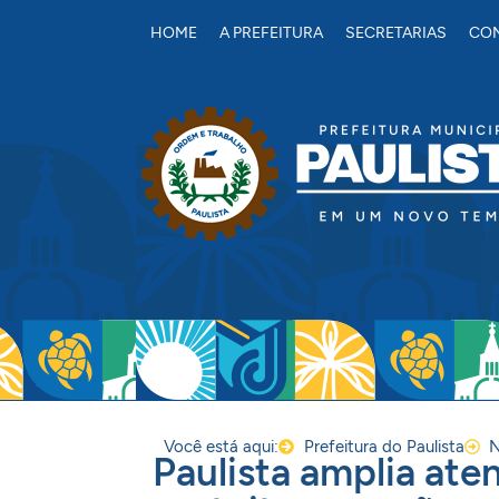
conteúdo
HOME
A PREFEITURA
SECRETARIAS
CON
Você está aqui:
Prefeitura do Paulista
N
Paulista amplia ate