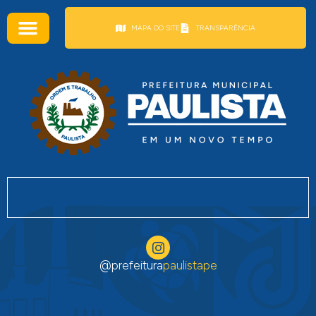
conteúdo
MAPA DO SITE
TRANSPARÊNCIA
@prefeitura
paulistape