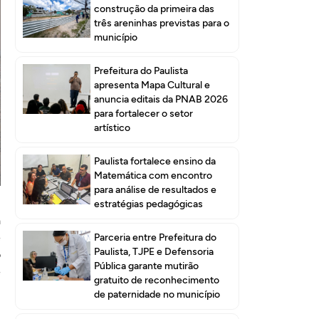
construção da primeira das
três areninhas previstas para o
município
Prefeitura do Paulista
apresenta Mapa Cultural e
anuncia editais da PNAB 2026
para fortalecer o setor
artístico
Paulista fortalece ensino da
Matemática com encontro
para análise de resultados e
estratégias pedagógicas
a
e
Parceria entre Prefeitura do
Paulista, TJPE e Defensoria
o
Pública garante mutirão
e
gratuito de reconhecimento
de paternidade no município
,