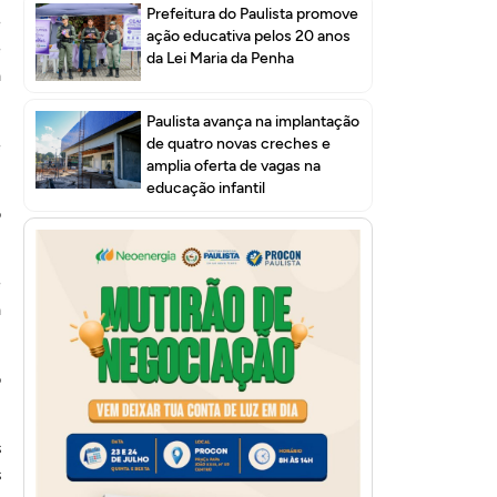
Prefeitura do Paulista promove
e
ação educativa pelos 20 anos
e
da Lei Maria da Penha
a
Paulista avança na implantação
e
de quatro novas creches e
amplia oferta de vagas na
educação infantil
o
e
a
o
s
s