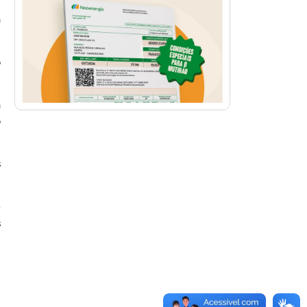
m
a
o
a
o
s
e
s
,
l