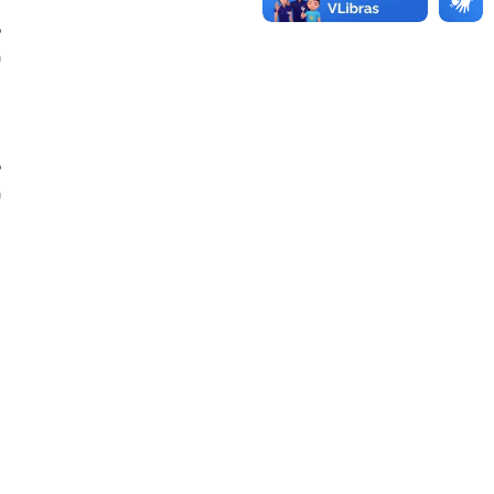
o
á
o
a