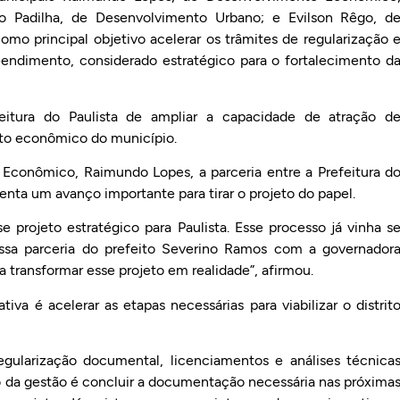
co Padilha, de Desenvolvimento Urbano; e Evilson Rêgo, d
mo principal objetivo acelerar os trâmites de regularização 
endimento, considerado estratégico para o fortalecimento d
efeitura do Paulista de ampliar a capacidade de atração d
nto econômico do município.
Econômico, Raimundo Lopes, a parceria entre a Prefeitura d
nta um avanço importante para tirar o projeto do papel.
 projeto estratégico para Paulista. Esse processo já vinha s
essa parceria do prefeito Severino Ramos com a governador
a transformar esse projeto em realidade”, afirmou.
iva é acelerar as etapas necessárias para viabilizar o distrit
egularização documental, licenciamentos e análises técnica
são da gestão é concluir a documentação necessária nas próxima