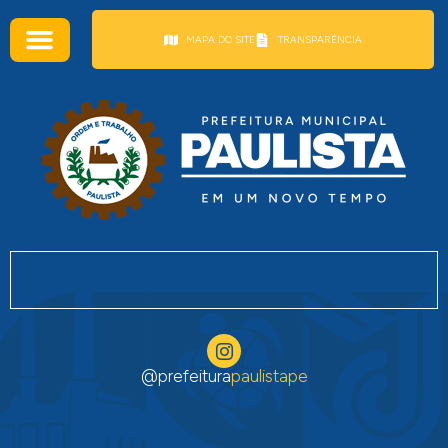
conteúdo
MAPA DO SITE
TRANSPARÊNCIA
@prefeitura
paulistape