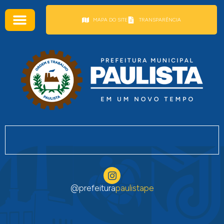
conteúdo
MAPA DO SITE
TRANSPARÊNCIA
@prefeitura
paulistape