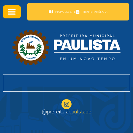
conteúdo
MAPA DO SITE
TRANSPARÊNCIA
@prefeitura
paulistape