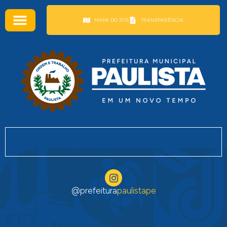
conteúdo
MAPA DO SITE
TRANSPARÊNCIA
@prefeitura
paulistape