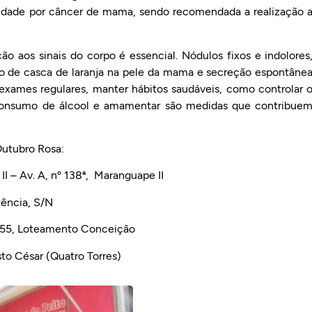
idade por câncer de mama, sendo recomendada a realização 
o aos sinais do corpo é essencial. Nódulos fixos e indolores
to de casca de laranja na pele da mama e secreção espontâne
 exames regulares, manter hábitos saudáveis, como controlar 
r o consumo de álcool e amamentar são medidas que contribue
utubro Rosa:
II – Av. A, nº 138ª, Maranguape II
tência, S/N
º 55, Loteamento Conceição
to César (Quatro Torres)