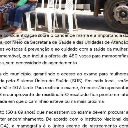
à conscientização sobre o câncer de mama e à importância d
sta, por meio da Secretaria de Saúde e das Unidades de Atençã
es voltadas à prevenção e ao cuidado com a saúde da mulher
mamóvel, que inclui a oferta de 480 vagas para mamografia
nea, sem necessidade de agendamento.
ros do município, garantindo o acesso ao exame para mulhere
zada pelo Sistema Único de Saúde (SUS). Em cada local, serã
hã e 40 à tarde. Para realizar o exame, é necessário apresenta
 e comprovante de residência. O resultado fica pronto em at
nidade em que o caminhão esteve ou na mais próxima.
ento (50 a 69 anos) que necessitem do exame devem procurar 
citar encaminhamento. De acordo com o Instituto Nacional d
NCA), a mamografia é o único exame de rastreamento co