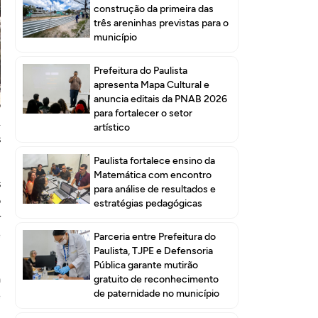
construção da primeira das
três areninhas previstas para o
município
Prefeitura do Paulista
apresenta Mapa Cultural e
o
anuncia editais da PNAB 2026
o
para fortalecer o setor
.
artístico
s
Paulista fortalece ensino da
Matemática com encontro
s
para análise de resultados e
o
estratégias pedagógicas
r
é
Parceria entre Prefeitura do
Paulista, TJPE e Defensoria
Pública garante mutirão
a
gratuito de reconhecimento
de paternidade no município
e
m