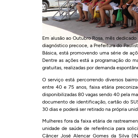
Em alusão ao Outubro Rosa, mês dedicado 
diagnóstico precoce, a Prefeitura do Pauli
Básica, está promovendo uma série de açõ
Dentre as ações está a programação do ma
gratuitas, realizadas por demanda espontâ
O serviço está percorrendo diversos bair
entre 40 e 75 anos, faixa etária preconi
disponibilizadas 80 vagas sendo 40 pela man
documento de identificação, cartão do SUS
30 dias e poderá ser retirado na própria u
Mulheres fora da faixa etária de rastream
unidade de saúde de referência para soli
Câncer José Alencar Gomes da Silva (I