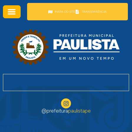
conteúdo
MAPA DO SITE
TRANSPARÊNCIA
@prefeitura
paulistape