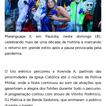
Com muita sátira, música e animação, o Bloco Tem Um
Corno Me Olhando arrastou uma multidão pelas ruas de
Maranguape II, em Paulista, neste domingo (8),
celebrando mais de uma década de história e marcando
o retorno em grande estilo após a pausa provocada pela
pandemia.
O trio elétrico percorreu a Avenida A, partindo das
proximidades da Igreja Católica até o núcleo da Polícia
Militar, onde a festa continuou ao som de atrações que
garantiram a alegria dos foliões durante todo o percurso.
A programação contou com shows de Vitinho Polêmico,
DJ Malícia e da Banda Sedutora, que animaram o público
durante o trajeto.