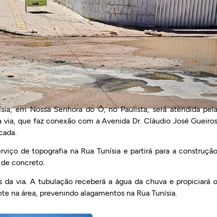
a, em Nossa Senhora do Ó, no Paulista, será atendida pel
a via, que faz conexão com a Avenida Dr. Cláudio José Gueiro
cada.
erviço de topografia na Rua Tunísia e partirá para a construçã
s de concreto.
 da via. A tubulação receberá a água da chuva e propiciará 
e na área, prevenindo alagamentos na Rua Tunísia.