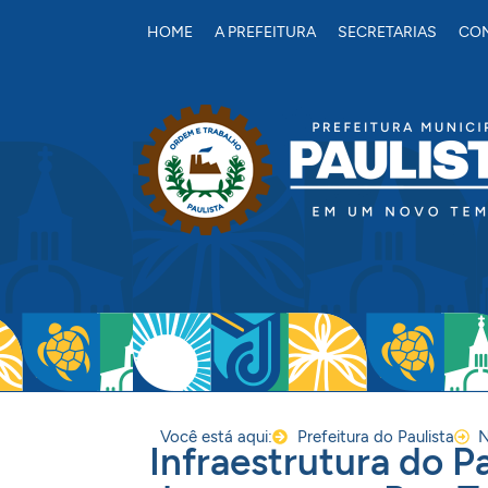
conteúdo
HOME
A PREFEITURA
SECRETARIAS
CON
Você está aqui:
Prefeitura do Paulista
N
Infraestrutura do Pa