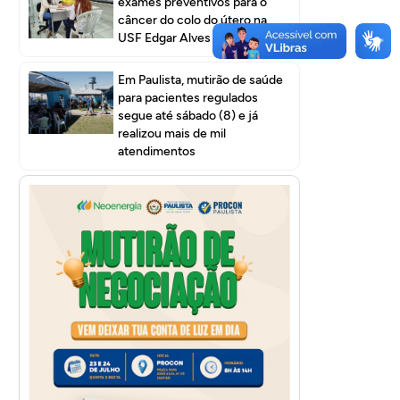
exames preventivos para o
câncer do colo do útero na
USF Edgar Alves I
Em Paulista, mutirão de saúde
para pacientes regulados
segue até sábado (8) e já
realizou mais de mil
atendimentos