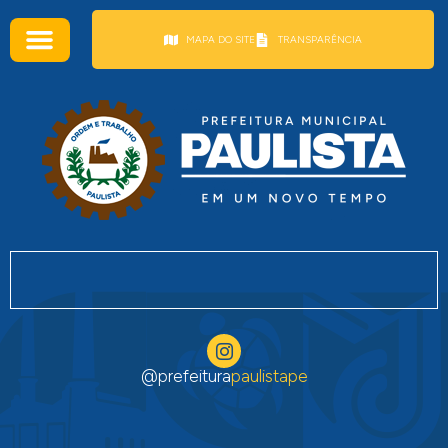
conteúdo
MAPA DO SITE
TRANSPARÊNCIA
@prefeitura
paulistape