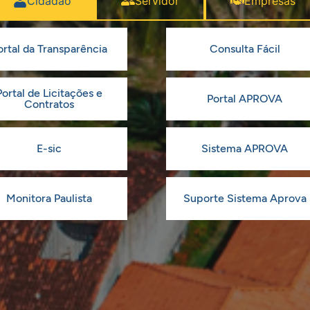
Cidadão
Servidor
Empresas
ortal da Transparência
Consulta Fácil
Portal de Licitações e
Portal APROVA
Contratos
E-sic
Sistema APROVA
Monitora Paulista
Suporte Sistema Aprova