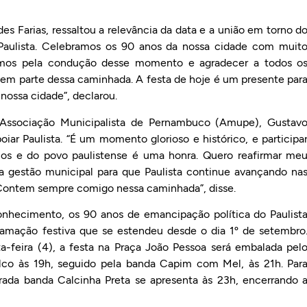
s Farias, ressaltou a relevância da data e a união em torno d
 Paulista. Celebramos os 90 anos da nossa cidade com muit
Ramos pela condução desse momento e agradecer a todos o
azem parte dessa caminhada. A festa de hoje é um presente par
nossa cidade”, declarou.
 Associação Municipalista de Pernambuco (Amupe), Gustav
ar Paulista. “É um momento glorioso e histórico, e participa
mos e do povo paulistense é uma honra. Quero reafirmar me
a gestão municipal para que Paulista continue avançando na
. Contem sempre comigo nessa caminhada”, disse.
conhecimento, os 90 anos de emancipação política do Paulist
mação festiva que se estendeu desde o dia 1º de setembro
-feira (4), a festa na Praça João Pessoa será embalada pel
palco às 19h, seguido pela banda Capim com Mel, às 21h. Par
grada banda Calcinha Preta se apresenta às 23h, encerrando 