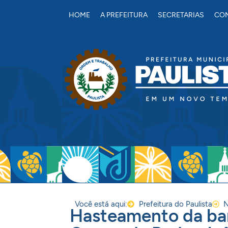
conteúdo
HOME
A PREFEITURA
SECRETARIAS
CON
Você está aqui:
Prefeitura do Paulista
N
Hasteamento da ban