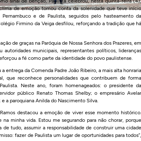
 sinal de bênção, Paulista celebrou, nesta quinta-feira (4)
 clima de emoção tomou conta da solenidade que teve iníci
 Pernambuco e de Paulista, seguidos pelo hasteamento d
olégio Firmino da Veiga desfilou, reforçando a tradição que h
ação de graças na Paróquia de Nossa Senhora dos Prazeres, e
 autoridades municipais, representantes políticos, liderança
forçou a fé como parte da identidade do povo paulistense.
a entrega da Comenda Padre João Ribeiro, a mais alta honrari
al, que reconhece personalidades que contribuem de form
 Paulista. Neste ano, foram homenageados: o presidente d
ervidor público Renato Thomas Shelby; o empresário Avela
; e a paroquiana Anilda do Nascimento Silva.
o Ramos destacou a emoção de viver esse momento histórico
e na minha vida. Estou me segurando para não chorar, porqu
 de tudo, assumir a responsabilidade de construir uma cidad
sso: fazer de Paulista um lugar de oportunidades para todos”