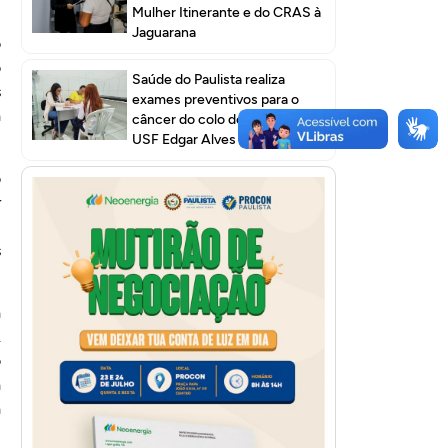
Mulher Itinerante e do CRAS à
Jaguarana
o
o
Saúde do Paulista realiza
s
exames preventivos para o
a
câncer do colo do útero na
USF Edgar Alves I
o
r
u
s
a
.
o
a
a