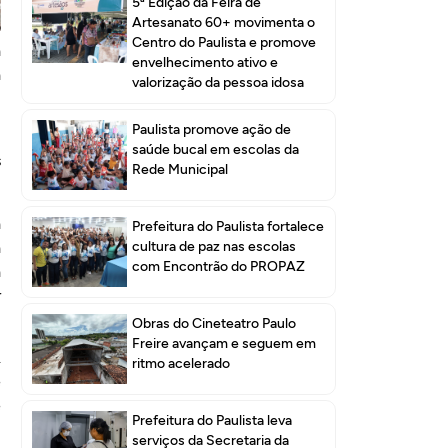
,
5ª Edição da Feira de
Artesanato 60+ movimenta o
o
Centro do Paulista e promove
a
envelhecimento ativo e
á
valorização da pessoa idosa
Paulista promove ação de
m
saúde bucal em escolas da
s
Rede Municipal
a
Prefeitura do Paulista fortalece
a
cultura de paz nas escolas
com Encontrão do PROPAZ
a
r
Obras do Cineteatro Paulo
Freire avançam e seguem em
.
ritmo acelerado
e
e
Prefeitura do Paulista leva
,
serviços da Secretaria da