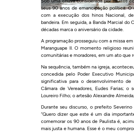
Sob uma chuva considerada por muitos como
seus 90 anos de emancipação política. O
com a execução dos hinos Nacional, de
bandeira. Em seguida, a Banda Marcial do C
décadas marca o aniversário da cidade.
A programação prosseguiu com a missa em 
Maranguape II. O momento religioso reuniu
comunitárias e moradores, em um ato que re
Na sequência, também na igreja, aconteceu 
concedida pelo Poder Executivo Municip
significativa para o desenvolvimento de
Câmara de Vereadores, Eudes Farias; o s
Loureiro Filho; o artesão Alexandre Almeida
Durante seu discurso, o prefeito Severin
“Quero dizer que este é um dia important
comemorar os 90 anos de Paulista é, acima
mais justa e humana. Esse é o meu compromi