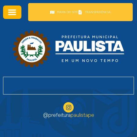
conteúdo
MAPA DO SITE
TRANSPARÊNCIA
@prefeitura
paulistape