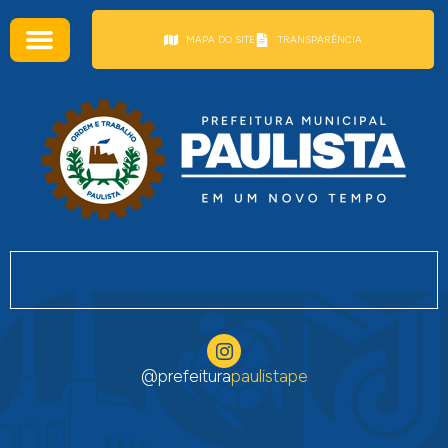
conteúdo
MAPA DO SITE
TRANSPARÊNCIA
@prefeitura
paulistape