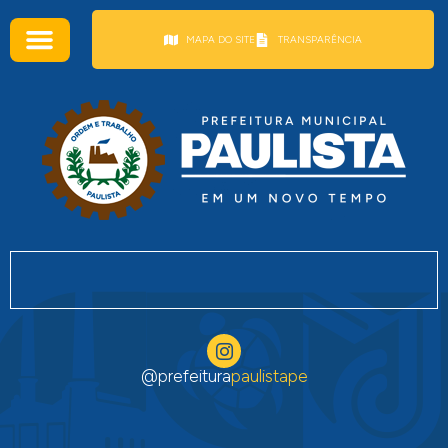
conteúdo
MAPA DO SITE
TRANSPARÊNCIA
@prefeitura
paulistape