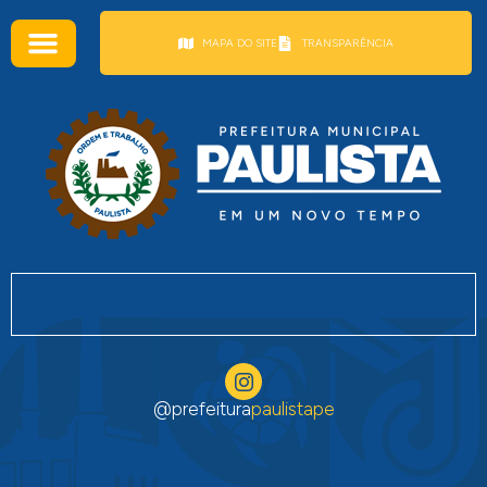
conteúdo
MAPA DO SITE
TRANSPARÊNCIA
@prefeitura
paulistape