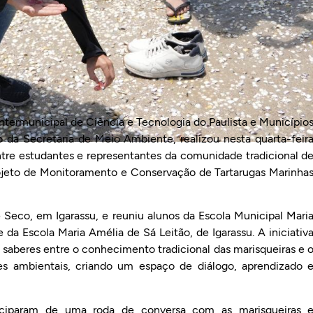
ermunicipal de Ciência e Tecnologia do Paulista e Município
io da Secretaria de Meio Ambiente, realizou nesta quarta-feir
ntre estudantes e representantes da comunidade tradicional d
rojeto de Monitoramento e Conservação de Tartarugas Marinha
Seco, em Igarassu, e reuniu alunos da Escola Municipal Mari
e da Escola Maria Amélia de Sá Leitão, de Igarassu. A iniciativ
saberes entre o conhecimento tradicional das marisqueiras e 
es ambientais, criando um espaço de diálogo, aprendizado 
ticiparam de uma roda de conversa com as marisqueiras 