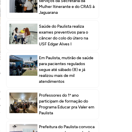
serviços da Secretaria da
Mulher Itinerante e do CRAS à
Jaguarana
Saúde do Paulista realiza
exames preventivos para o
câncer do colo do útero na
USF Edgar Alves I
s
Em Paulista, mutirão de saúde
a
para pacientes regulados
e
segue até sábado (8) e já
s
realizou mais de mil
atendimentos
a
Professores do 1º ano
a
participam de formação do
o
Programa Educar pra Valer em
e
Paulista
Prefeitura do Paulista convoca
e