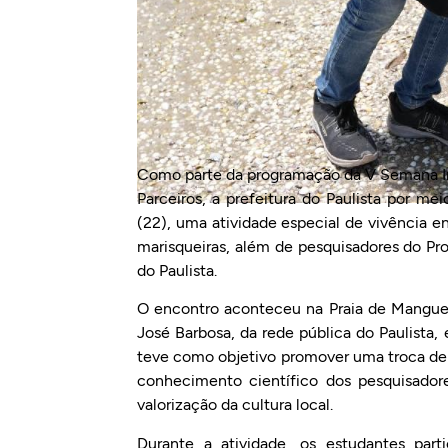
Como parte da programação da V Semana Int
Parceiros, a prefeitura do Paulista por me
(22), uma atividade especial de vivência e
marisqueiras, além de pesquisadores do P
do Paulista.
O encontro aconteceu na Praia de Mangue 
José Barbosa, da rede pública do Paulista, 
teve como objetivo promover uma troca de 
conhecimento científico dos pesquisador
valorização da cultura local.
Durante a atividade, os estudantes par