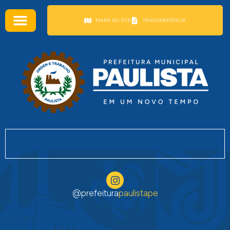
conteúdo
MAPA DO SITE
TRANSPARÊNCIA
@prefeitura
paulistape