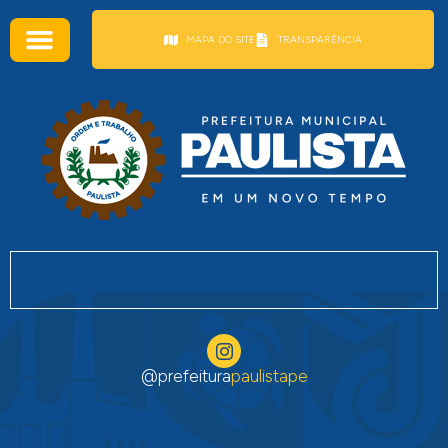
conteúdo
MAPA DO SITE
TRANSPARÊNCIA
@prefeitura
paulistape