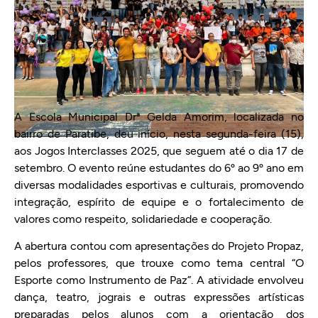
A Escola Municipal Drª Gelda Amorim, localizada no
bairro de Paratibe, deu início, nesta segunda-feira (15),
aos Jogos Interclasses 2025, que seguem até o dia 17 de
setembro. O evento reúne estudantes do 6º ao 9º ano em
diversas modalidades esportivas e culturais, promovendo
integração, espírito de equipe e o fortalecimento de
valores como respeito, solidariedade e cooperação.
A abertura contou com apresentações do Projeto Propaz,
pelos professores, que trouxe como tema central “O
Esporte como Instrumento de Paz”. A atividade envolveu
dança, teatro, jograis e outras expressões artísticas
preparadas pelos alunos com a orientação dos