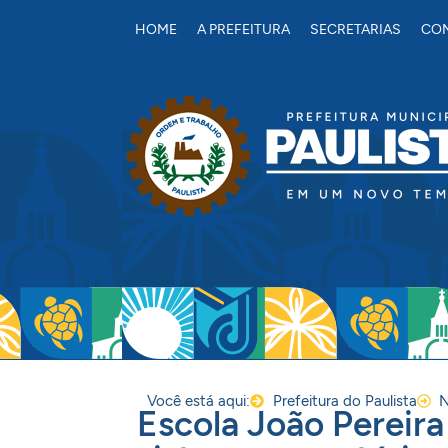
conteúdo
HOME
A PREFEITURA
SECRETARIAS
CON
Você está aqui:
Prefeitura do Paulista
N
Escola João Pereira