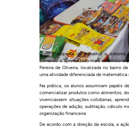
Com a proposta de trabalhar o sistema
tornando o aprendizado mais dinâmico e p
Pereira de Oliveira, localizada no bairro 
uma atividade diferenciada de matemática 
Na prática, os alunos assumiram papéis de
comercializar produtos como alimentos, doce
vivenciassem situações cotidianas, apren
operações de adição, subtração, cálculo m
organização financeira.
De acordo com a direção da escola, a açã