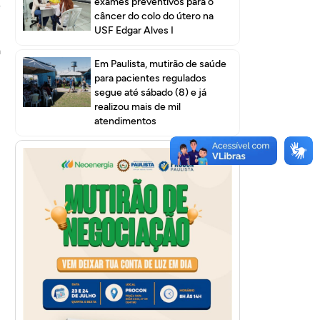
exames preventivos para o
e
câncer do colo do útero na
USF Edgar Alves I
a
Em Paulista, mutirão de saúde
u
para pacientes regulados
segue até sábado (8) e já
realizou mais de mil
atendimentos