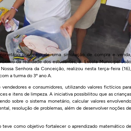
 monetário por meio de uma simulação de compra e venda
róximo da realidade dos estudantes, a Escola Municipal Joã
de Nossa Senhora da Conceição, realizou nesta terça-feira (16)
com a turma do 3º ano A.
 vendedores e consumidores, utilizando valores fictícios par
s e itens de limpeza. A iniciativa possibilitou que as criança
dendo sobre o sistema monetário, calcular valores envolvend
ental, resolução de problemas, além de desenvolver noções d
o teve como objetivo fortalecer o aprendizado matemático d