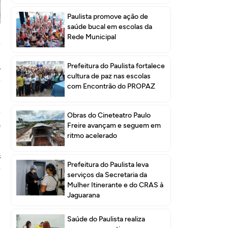
Paulista promove ação de
saúde bucal em escolas da
Rede Municipal
e
i
Prefeitura do Paulista fortalece
6
cultura de paz nas escolas
e
com Encontrão do PROPAZ
e
Obras do Cineteatro Paulo
a
Freire avançam e seguem em
ritmo acelerado
s
Prefeitura do Paulista leva
e
serviços da Secretaria da
Mulher Itinerante e do CRAS à
Jaguarana
Saúde do Paulista realiza