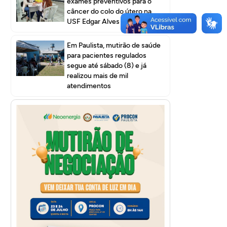
exames preventivos para o
câncer do colo do útero na
USF Edgar Alves I
Em Paulista, mutirão de saúde
para pacientes regulados
segue até sábado (8) e já
realizou mais de mil
atendimentos