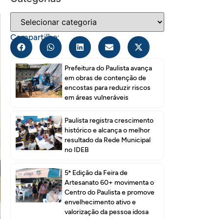
Compartilhe:
Prefeitura do Paulista avança
em obras de contenção de
encostas para reduzir riscos
em áreas vulneráveis
Paulista registra crescimento
histórico e alcança o melhor
resultado da Rede Municipal
no IDEB
5ª Edição da Feira de
Artesanato 60+ movimenta o
Centro do Paulista e promove
envelhecimento ativo e
valorização da pessoa idosa