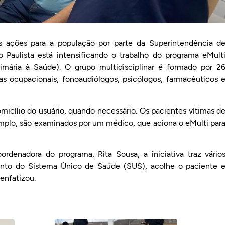
s ações para a população por parte da Superintendência d
 Paulista está intensificando o trabalho do programa eMult
rimária à Saúde). O grupo multidisciplinar é formado por 2
utas ocupacionais, fonoaudiólogos, psicólogos, farmacêuticos 
icílio do usuário, quando necessário. Os pacientes vítimas d
mplo, são examinados por um médico, que aciona o eMulti par
denadora do programa, Rita Sousa, a iniciativa traz vário
mento do Sistema Único de Saúde (SUS), acolhe o paciente 
enfatizou.