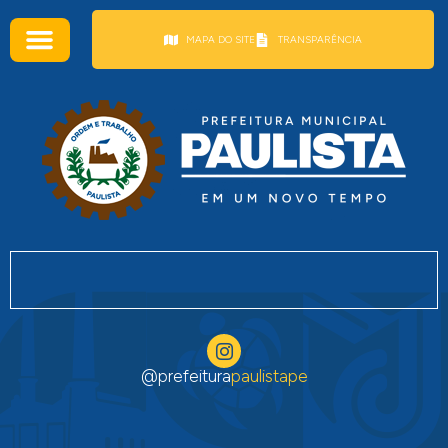
conteúdo
MAPA DO SITE
TRANSPARÊNCIA
@prefeitura
paulistape