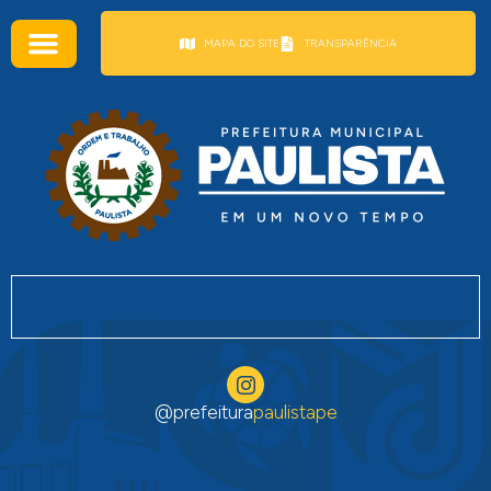
conteúdo
MAPA DO SITE
TRANSPARÊNCIA
@prefeitura
paulistape