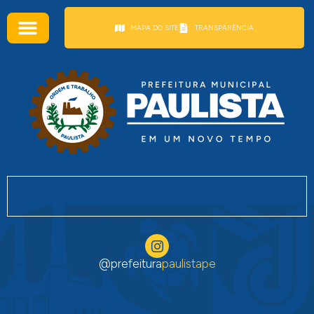
conteúdo
MAPA DO SITE
TRANSPARÊNCIA
@prefeitura
paulistape