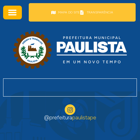
conteúdo
MAPA DO SITE
TRANSPARÊNCIA
@prefeitura
paulistape