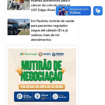
exames preventivos para o
câncer do colo do útero na
USF Edgar Alves I
Em Paulista, mutirão de saúde
para pacientes regulados
segue até sábado (8) e já
realizou mais de mil
atendimentos