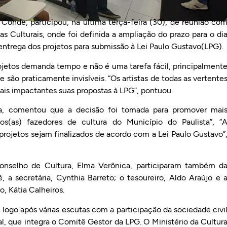
Conde, participou, na última terça-feira (30), de reunião co
 Culturais, onde foi definida a ampliação do prazo para o di
entrega dos projetos para submissão à Lei Paulo Gustavo(LPG).
rojetos demanda tempo e não é uma tarefa fácil, principalment
ue são praticamente invisíveis. “Os artistas de todas as vertente
mais impactantes suas propostas à LPG”, pontuou.
a, comentou que a decisão foi tomada para promover mai
s(as) fazedores de cultura do Município do Paulista”, “
 projetos sejam finalizados de acordo com a Lei Paulo Gustavo”
onselho de Cultura, Elma Verônica, participaram também d
 a secretária, Cynthia Barreto; o tesoureiro, Aldo Araújo e 
, Kátia Calheiros.
logo após várias escutas com a participação da sociedade civi
al, que integra o Comitê Gestor da LPG. O Ministério da Cultur