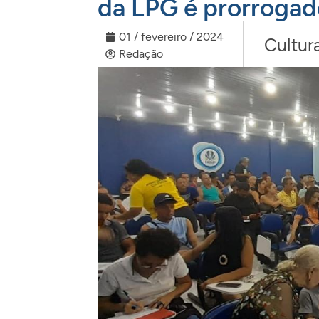
da LPG é prorrogad
01 / fevereiro / 2024
Cultur
Redação