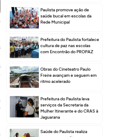
Paulista promove ação de
m
saúde bucal em escolas da
a
Rede Municipal
e
Prefeitura do Paulista fortalece
cultura de paz nas escolas
s
com Encontrão do PROPAZ
s
Obras do Cineteatro Paulo
A
Freire avançam e seguem em
,
ritmo acelerado
Prefeitura do Paulista leva
a
serviços da Secretaria da
a
Mulher Itinerante e do CRAS à
Jaguarana
l
Saúde do Paulista realiza
a