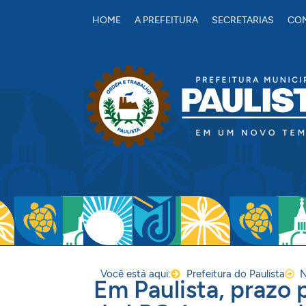
conteúdo
HOME
A PREFEITURA
SECRETARIAS
CON
Você está aqui:
Prefeitura do Paulista
N
Em Paulista, prazo 