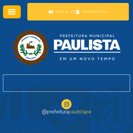
conteúdo
MAPA DO SITE
TRANSPARÊNCIA
@prefeitura
paulistape