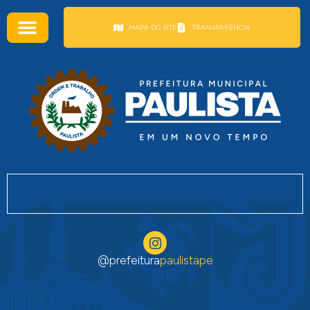
conteúdo
MAPA DO SITE
TRANSPARÊNCIA
@prefeitura
paulistape