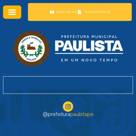
conteúdo
MAPA DO SITE
TRANSPARÊNCIA
@prefeitura
paulistape