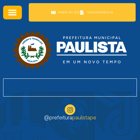
conteúdo
MAPA DO SITE
TRANSPARÊNCIA
@prefeitura
paulistape