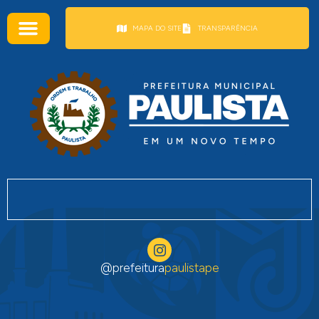
conteúdo
MAPA DO SITE
TRANSPARÊNCIA
@prefeitura
paulistape