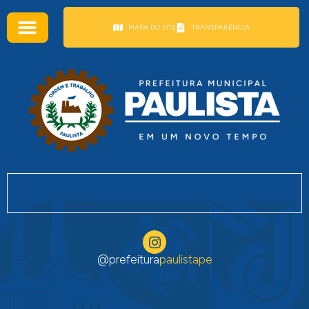
conteúdo
MAPA DO SITE
TRANSPARÊNCIA
@prefeitura
paulistape