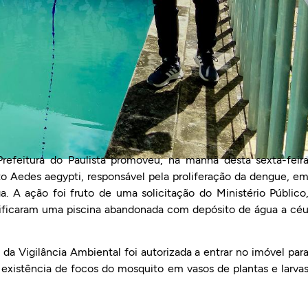
refeitura do Paulista promoveu, na manhã desta sexta-feir
 Aedes aegypti, responsável pela proliferação da dengue, e
. A ação foi fruto de uma solicitação do Ministério Público
ntificaram uma piscina abandonada com depósito de água a cé
 da Vigilância Ambiental foi autorizada a entrar no imóvel par
 a existência de focos do mosquito em vasos de plantas e larva