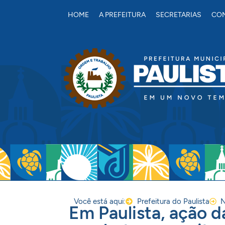
conteúdo
HOME
A PREFEITURA
SECRETARIAS
CON
Você está aqui:
Prefeitura do Paulista
N
Em Paulista, ação d