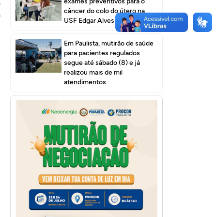
exames preventivos para o
a
câncer do colo do útero na
a
USF Edgar Alves I
Em Paulista, mutirão de saúde
para pacientes regulados
segue até sábado (8) e já
realizou mais de mil
atendimentos