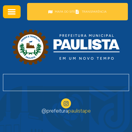
conteúdo
MAPA DO SITE
TRANSPARÊNCIA
@prefeitura
paulistape