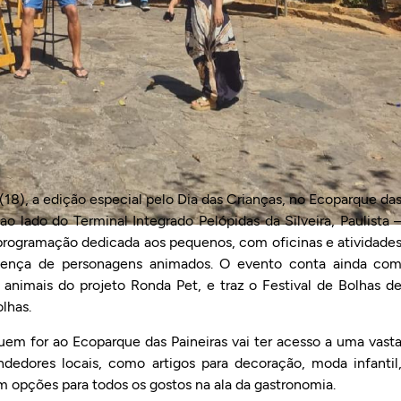
 (18), a edição especial pelo Dia das Crianças, no Ecoparque da
 ao lado do Terminal Integrado Pelópidas da Silveira, Paulista 
programação dedicada aos pequenos, com oficinas e atividade
resença de personagens animados. O evento conta ainda co
 animais do projeto Ronda Pet, e traz o Festival de Bolhas d
lhas.
quem for ao Ecoparque das Paineiras vai ter acesso a uma vast
dedores locais, como artigos para decoração, moda infantil
m opções para todos os gostos na ala da gastronomia.