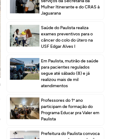
serviços da Secretaria da
Mulher Itinerante e do CRAS à
Jaguarana
Saúde do Paulista realiza
exames preventivos para o
câncer do colo do útero na
USF Edgar Alves I
Em Paulista, mutirão de saúde
para pacientes regulados
s
segue até sábado (8) e já
–
realizou mais de mil
s
atendimentos
m
e
Professores do 1º ano
participam de formação do
Programa Educar pra Valer em
a
Paulista
,
Prefeitura do Paulista convoca