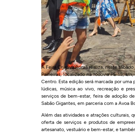
A Feira Criativa Romã realiza, neste sábado
Paineiras, localizado na rodovia PE 15, s/n,
Centro. Esta edição será marcada por uma 
lúdicas, música ao vivo, recreação e p
serviços de bem-estar, feira de adoção de
Sabão Gigantes, em parceria com a Avoa Bo
Além das atividades e atrações culturais, 
oferta de serviços e produtos de empreen
artesanato, vestuário e bem-estar, e també