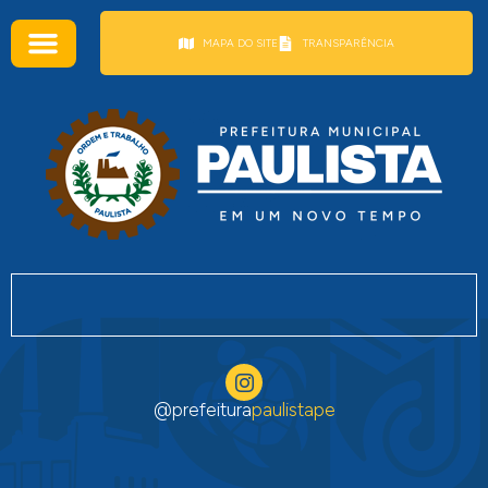
conteúdo
MAPA DO SITE
TRANSPARÊNCIA
@prefeitura
paulistape