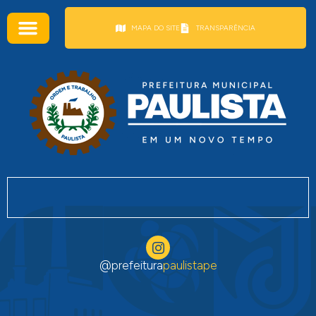
conteúdo
MAPA DO SITE
TRANSPARÊNCIA
@prefeitura
paulistape