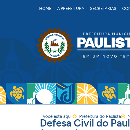
conteúdo
HOME
A PREFEITURA
SECRETARIAS
CON
Você está aqui:
Prefeitura do Paulista
N
Defesa Civil do Pau