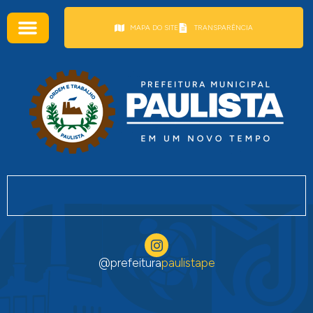
conteúdo
MAPA DO SITE
TRANSPARÊNCIA
@prefeitura
paulistape