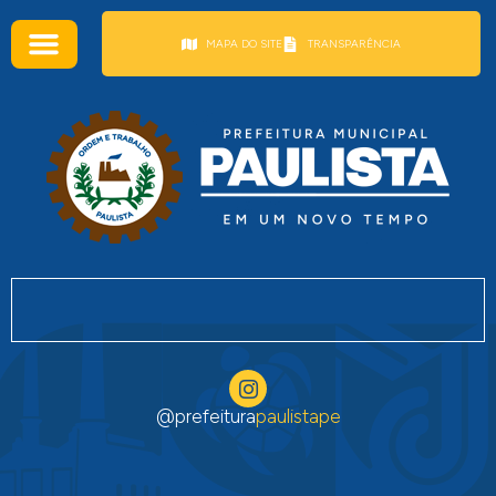
conteúdo
MAPA DO SITE
TRANSPARÊNCIA
@prefeitura
paulistape