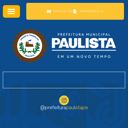
conteúdo
MAPA DO SITE
TRANSPARÊNCIA
@prefeitura
paulistape